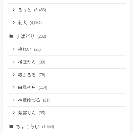
るぅと
(3,486)
莉犬
(4,064)
すぱどり
(232)
柊れい
(25)
橘ほたる
(30)
狼よるる
(78)
白鳥そら
(114)
神童ゆづる
(21)
紫雲りん
(35)
ちょこらび
(1,654)