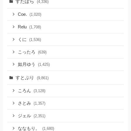
すたぽら
(4,336)
Coe.
(1,020)
Relu
(1,708)
くに
(1,536)
こったろ
(639)
如月ゆう
(1,425)
すとぷり
(9,861)
ころん
(3,128)
さとみ
(1,357)
ジェル
(2,351)
ななもり。
(1,680)