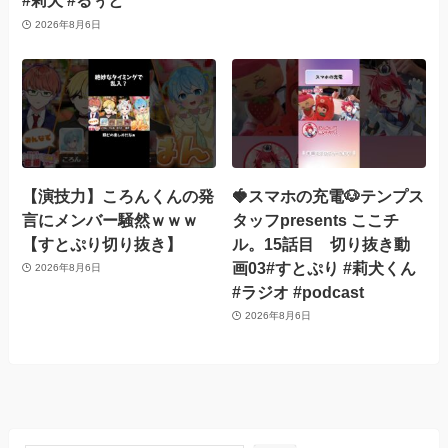
#莉犬 #るぅと
2026年8月6日
【演技力】ころんくんの発
🍓スマホの充電🐶テンプス
言にメンバー騒然ｗｗｗ
タッフpresents ここチ
【すとぷり切り抜き】
ル。15話目 切り抜き動
画03#すとぷり #莉犬くん
2026年8月6日
#ラジオ #podcast
2026年8月6日