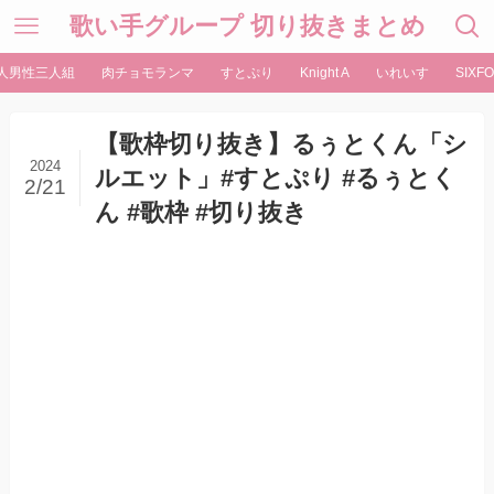
歌い手グループ 切り抜きまとめ
人男性三人組
肉チョモランマ
すとぷり
Knight A
いれいす
SIXFO
【歌枠切り抜き】るぅとくん「シ
2024
ルエット」#すとぷり #るぅとく
2/21
ん #歌枠 #切り抜き