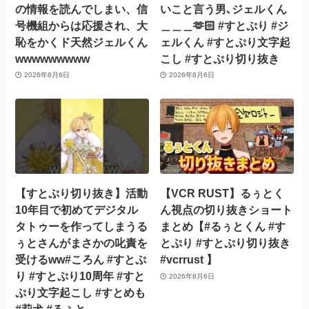
の情報を読んでしまい、信
いこと言う男､ジェルくん
号機組からは応援され、大
＿＿＿🫶🏻 #すとぷり #ジ
恥をかくド天然ジェルくん
ェルくん #すとぷり文字起
wwwwwwwww
こし #すとぷり切り抜き
2026年8月6日
2026年8月6日
【すとぷり切り抜き】活動
【VCR RUST】るぅとく
10年目で初めてデジタル
ん視点の切り抜きショート
タトゥーを作ってしまうる
まとめ【#るぅとくん #す
ぅとさんがまさかの叱責を
とぷり #すとぷり切り抜き
受けるww#ころん #すとぷ
#vcrrust 】
り #すとぷり10周年 #すと
2026年8月6日
ぷり文字起こし #すとめも