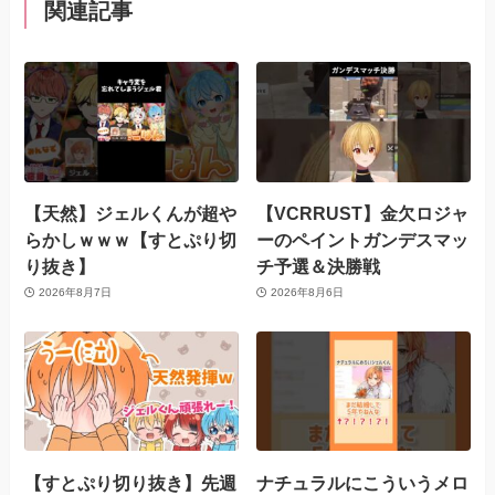
関連記事
【天然】ジェルくんが超や
【VCRRUST】金欠ロジャ
らかしｗｗｗ【すとぷり切
ーのペイントガンデスマッ
り抜き】
チ予選＆決勝戦
2026年8月7日
2026年8月6日
【すとぷり切り抜き】先週
ナチュラルにこういうメロ