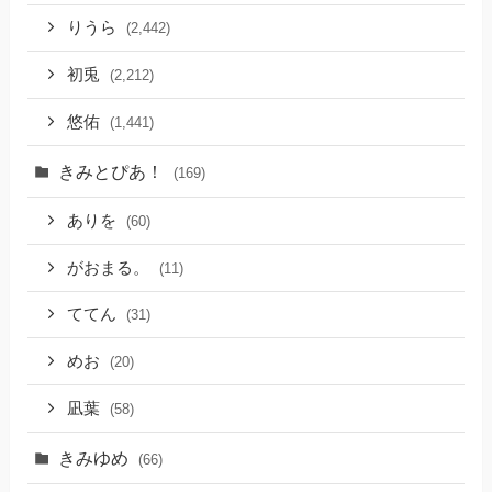
りうら
(2,442)
初兎
(2,212)
悠佑
(1,441)
きみとぴあ！
(169)
ありを
(60)
がおまる。
(11)
ててん
(31)
めお
(20)
凪葉
(58)
きみゆめ
(66)