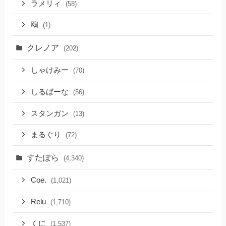
ラメリィ
(58)
鴎
(1)
クレノア
(202)
しゃけみー
(70)
しるばーな
(56)
スタンガン
(13)
まるぐり
(72)
すたぽら
(4,340)
Coe.
(1,021)
Relu
(1,710)
くに
(1,537)