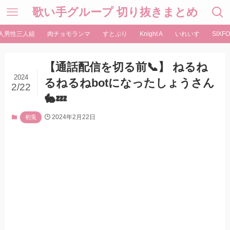
歌い手グループ 切り抜きまとめ
人男性三人組
肉チョモランマ
すとぷり
Knight A
いれいす
SIXFO
【通話配信を切る前📞】 ねるね
2024
るねるねbotになったしょうさん
2/22
🐇💤
2024年2月22日
初兎