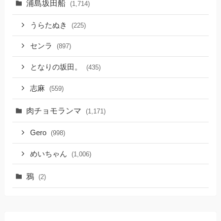
浦島坂田船
(1,714)
うらたぬき
(225)
センラ
(897)
となりの坂田。
(435)
志麻
(559)
肉チョモランマ
(1,171)
Gero
(998)
めいちゃん
(1,006)
鴉
(2)