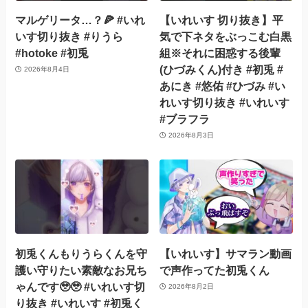
マルゲリータ…？🍕 #いれ
【いれいす 切り抜き】平
いす切り抜き #りうら
気で下ネタをぶっこむ白黒
#hotoke #初兎
組※それに困惑する後輩
(ひづみくん)付き #初兎 #
2026年8月4日
あにき #悠佑 #ひづみ #い
れいす切り抜き #いれいす
#ブラフラ
2026年8月3日
初兎くんもりうらくんを守
【いれいす】サマラン動画
護い守りたい素敵なお兄ち
で声作ってた初兎くん
ゃんです🥹🥹 #いれいす切
2026年8月2日
り抜き #いれいす #初兎く