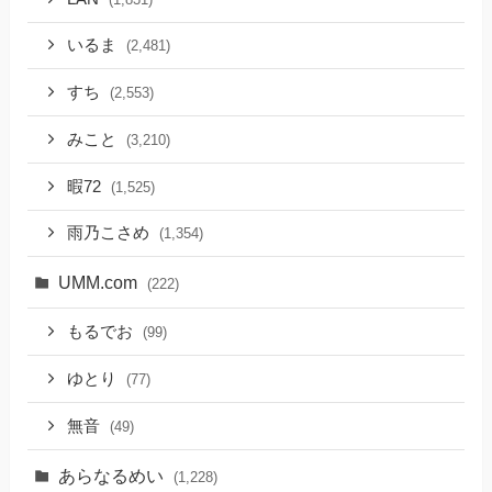
いるま
(2,481)
すち
(2,553)
みこと
(3,210)
暇72
(1,525)
雨乃こさめ
(1,354)
UMM.com
(222)
もるでお
(99)
ゆとり
(77)
無音
(49)
あらなるめい
(1,228)