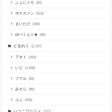
ふぇにくろ
(92)
ポケカメン
(513)
まいたけ
(180)
ゆぺくん☆★
(86)
どるれく
(2,107)
アオト
(263)
いと
(1,559)
フマル
(82)
みそら
(90)
ユニ
(434)
ハコニワリリィ
(277)