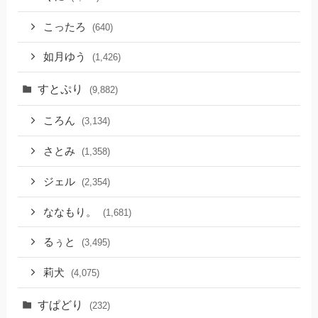
こったろ
(640)
如月ゆう
(1,426)
すとぷり
(9,882)
ころん
(3,134)
さとみ
(1,358)
ジェル
(2,354)
ななもり。
(1,681)
るぅと
(3,495)
莉犬
(4,075)
すぱどり
(232)