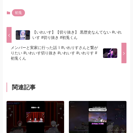
初兎
【いれいす】【切り抜き】 黒歴史なんてない #いれ
いす #切り抜き #初兎くん
メンバーと実家に行った話 ⌇ #いれりすさんと繋が
りたい #いれいす切り抜き #いれいす #いれりす #
初兎くん
関連記事