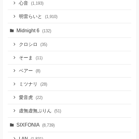
心音
(1,193)
明雷らいと
(1,910)
Midnight 6
(132)
クロシロ
(35)
そーま
(11)
ベアー
(8)
ミツナリ
(28)
愛音虎
(22)
虚無虚無ぷりん
(51)
SIXFONIA
(8,739)
LAN
(1,831)