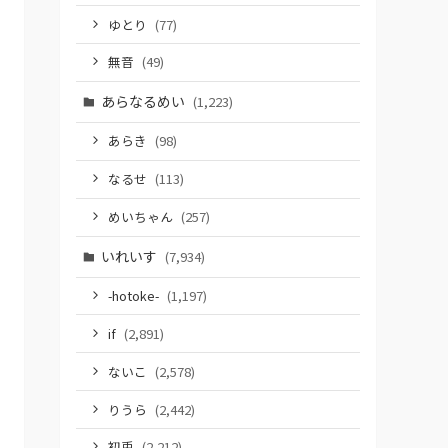
ゆとり
(77)
無音
(49)
あらなるめい
(1,223)
あらき
(98)
なるせ
(113)
めいちゃん
(257)
いれいす
(7,934)
-hotoke-
(1,197)
if
(2,891)
ないこ
(2,578)
りうら
(2,442)
初兎
(2,212)