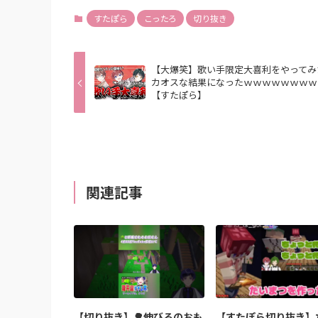
すたぽら
こったろ
切り抜き
【大爆笑】歌い手限定大喜利をやってみ
カオスな結果になったｗｗｗｗｗｗｗｗ
【すたぽら】
関連記事
【切り抜き】🌳伸びるのおも
【すたぽら切り抜き】