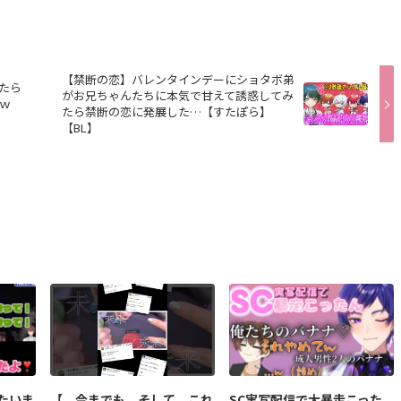
【禁断の恋】バレンタインデーにショタボ弟
たら
がお兄ちゃんたちに本気で甘えて誘惑してみ
ｗ
たら禁断の恋に発展した…【すたぽら】
【BL】
たいま
【 今までも そして これ
SC実写配信で大暴走こった