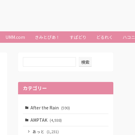
UMM.com
きみとぴあ！
すぱどり
どるれく
ハコ
検索
カテゴリー
After the Rain
(590)
AMPTAK
(4,938)
あっと
(1,231)