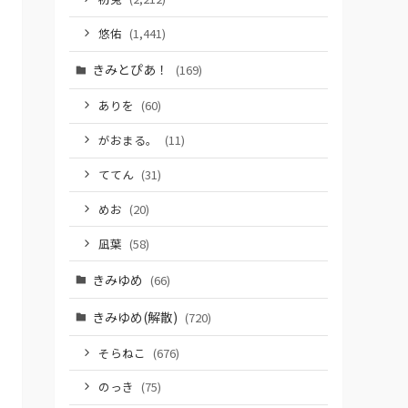
悠佑
(1,441)
きみとぴあ！
(169)
ありを
(60)
がおまる。
(11)
ててん
(31)
めお
(20)
凪葉
(58)
きみゆめ
(66)
きみゆめ(解散)
(720)
そらねこ
(676)
のっき
(75)