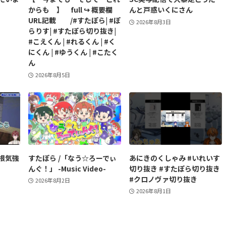
からも 】 full ↪︎ 概要欄
んと戸惑いくにさん
URL記載 /#すたぽら| #ぽ
2026年8月3日
らりす| #すたぽら切り抜き|
#こえくん | #れるくん | #く
にくん | #ゆうくん | #こたく
ん
2026年8月5日
根気強
すたぽら /「なう☆ろーでぃ
あにきのくしゃみ #いれいす
んぐ！」 -Music Video-
切り抜き #すたぽら切り抜き
#クロノヴァ切り抜き
2026年8月2日
2026年8月1日