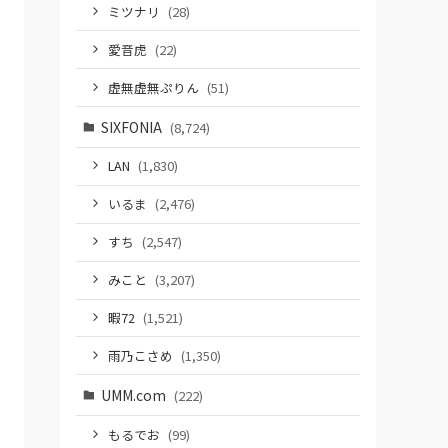
ミツナリ
(28)
愛音虎
(22)
虚無虚無ぷりん
(51)
SIXFONIA
(8,724)
LAN
(1,830)
いるま
(2,476)
すち
(2,547)
みこと
(3,207)
暇72
(1,521)
雨乃こさめ
(1,350)
UMM.com
(222)
もるでお
(99)