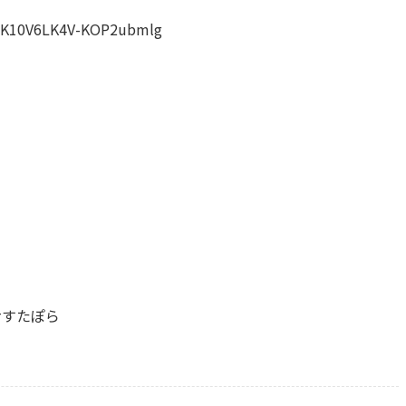
6XK10V6LK4V-KOP2ubmlg
 #すたぽら