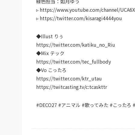
緑色担当：如月ゆう
▹ https://www.youtube.com/channel/UCA
▹ https://twitter.com/kisaragi4444you
◆Illust りぅ
https://twitter.com/katiku_no_Riu
◆Mix テック
https://twitter.com/tec_fullbody
◆Vo こったろ
https://twitter.com/ktr_utau
https://twitcasting.tv/c:tcaskttr
#DECO27 #アニマル #歌ってみた #こったろ