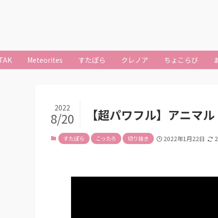
TAK
Meteorites
すたぽら
クレノア
ちょこらび
2022
【超パワフル】アニマル (An
8/20
すたぽら
こったろ
切り抜き
2022年1月22日