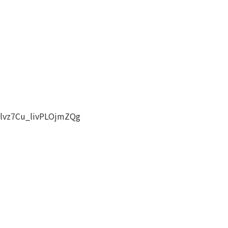
Dlvz7Cu_livPLOjmZQg