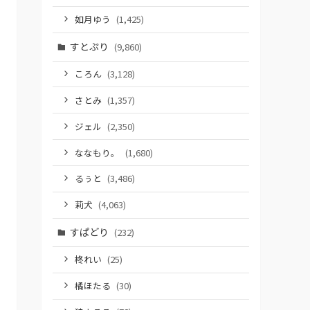
如月ゆう
(1,425)
すとぷり
(9,860)
ころん
(3,128)
さとみ
(1,357)
ジェル
(2,350)
ななもり。
(1,680)
るぅと
(3,486)
莉犬
(4,063)
すぱどり
(232)
柊れい
(25)
橘ほたる
(30)