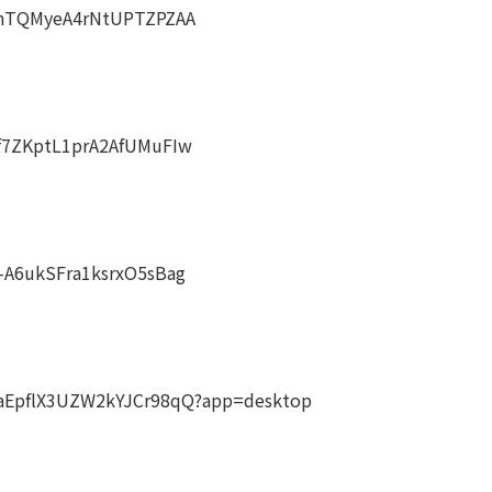
IknTQMyeA4rNtUPTZPZAA
Tf7ZKptL1prA2AfUMuFIw
-A6ukSFra1ksrxO5sBag
LaEpflX3UZW2kYJCr98qQ?app=desktop