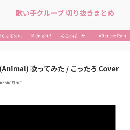
歌い手グループ 切り抜きまとめ
あらなるめい
Midnight 6
めろんぱーかー
After the Rain
imal) 歌ってみた / こったろ Cover
2022年8月20日