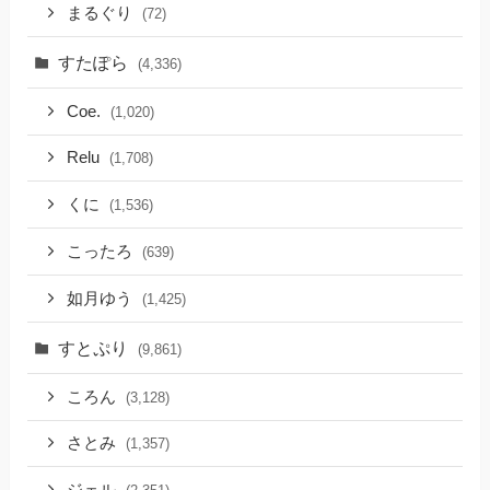
まるぐり
(72)
すたぽら
(4,336)
Coe.
(1,020)
Relu
(1,708)
くに
(1,536)
こったろ
(639)
如月ゆう
(1,425)
すとぷり
(9,861)
ころん
(3,128)
さとみ
(1,357)