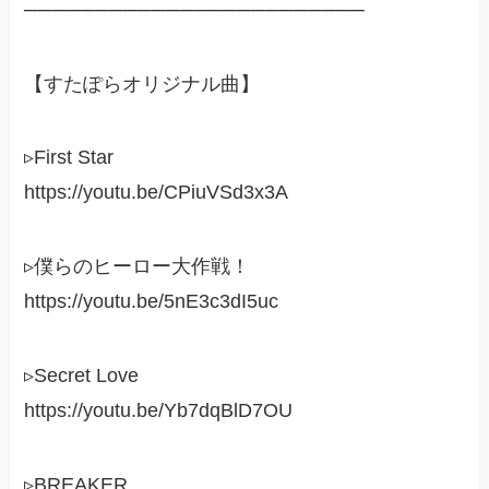
────────────────────────
【すたぽらオリジナル曲】
▹First Star
https://youtu.be/CPiuVSd3x3A
▹僕らのヒーロー大作戦！
https://youtu.be/5nE3c3dI5uc
▹Secret Love
https://youtu.be/Yb7dqBlD7OU
▹BREAKER