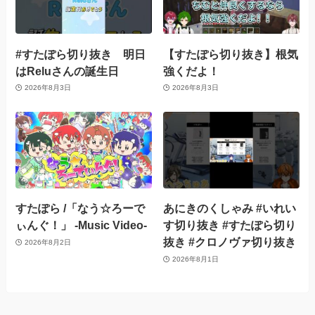
#すたぽら切り抜き 明日
【すたぽら切り抜き】根気
はReluさんの誕生日
強くだよ！
2026年8月3日
2026年8月3日
すたぽら /「なう☆ろーで
あにきのくしゃみ #いれい
ぃんぐ！」 -Music Video-
す切り抜き #すたぽら切り
抜き #クロノヴァ切り抜き
2026年8月2日
2026年8月1日