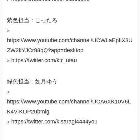
紫色担当：こったろ
▹
https://www.youtube.com/channel/UCWLaEpflX3U
ZW2kYJCr98qQ?app=desktop
▹ https://twitter.com/ktr_utau
緑色担当：如月ゆう
▹
https://www.youtube.com/channel/UCA6XK10V6L
K4V-KOP2ubmlg
▹ https://twitter.com/kisaragi4444you