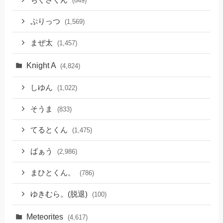
ちぐさくん
(649)
ぷりっつ
(1,569)
まぜ太
(1,457)
Knight A
(4,824)
しゆん
(1,022)
そうま
(833)
てるとくん
(1,475)
ばぁう
(2,986)
まひとくん。
(786)
ゆきむら。(脱退)
(100)
Meteorites
(4,617)