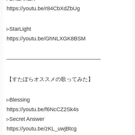
https://youtu.be/r84CbXdZbUg
▹StarLight
https://youtu.be/GhNLXGK8BSM
────────────────────────
【すたぽらオススメの歌ってみた】
▹Blessing
https://youtu.be/f6NcCZ2Sk4s
▹Secret Answer
https://youtu.be/zKL_uwjBtcg