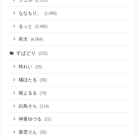
ジェル
(2,351)
ななもり。
(1,680)
るぅと
(3,486)
莉犬
(4,064)
すぱどり
(232)
柊れい
(25)
橘ほたる
(30)
狼よるる
(78)
白鳥そら
(114)
神童ゆづる
(21)
紫雲りん
(35)