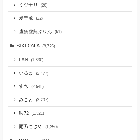
ミツナリ
(28)
愛音虎
(22)
虚無虚無ぷりん
(51)
SIXFONIA
(8,725)
LAN
(1,830)
いるま
(2,477)
すち
(2,548)
みこと
(3,207)
暇72
(1,521)
雨乃こさめ
(1,350)