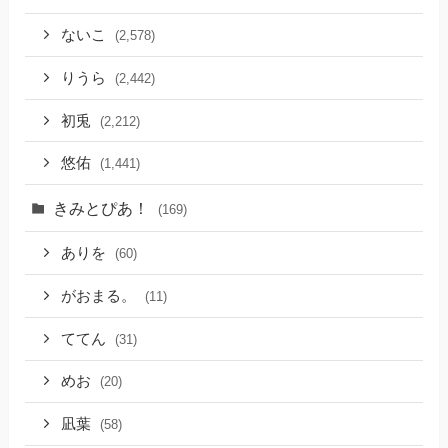
ないこ
(2,578)
りうら
(2,442)
初兎
(2,212)
悠佑
(1,441)
きみとぴあ！
(169)
ありを
(60)
がおまる。
(11)
ててん
(31)
めお
(20)
凪葉
(58)