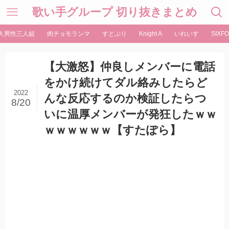
歌い手グループ 切り抜きまとめ
人男性三人組
肉チョモランマ
すとぷり
Knight A
いれいす
SIXFO
【大激怒】仲良しメンバーに電話
をかけ続けてダル絡みしたらど
2022
んな反応するのか検証したらつ
8/20
いに温厚メンバーが発狂したｗｗ
ｗｗｗｗｗｗ【すたぽら】