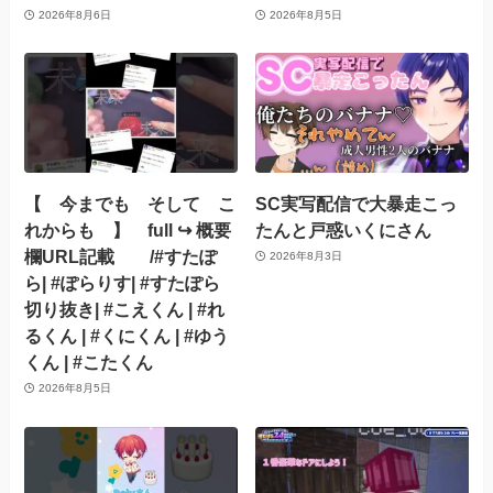
2026年8月6日
2026年8月5日
【 今までも そして こ
SC実写配信で大暴走こっ
れからも 】 full ↪︎ 概要
たんと戸惑いくにさん
欄URL記載 /#すたぽ
2026年8月3日
ら| #ぽらりす| #すたぽら
切り抜き| #こえくん | #れ
るくん | #くにくん | #ゆう
くん | #こたくん
2026年8月5日