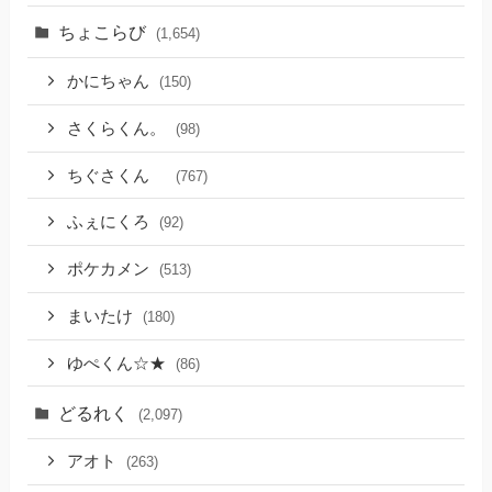
ちょこらび
(1,654)
かにちゃん
(150)
さくらくん。
(98)
ちぐさくん
(767)
ふぇにくろ
(92)
ポケカメン
(513)
まいたけ
(180)
ゆぺくん☆★
(86)
どるれく
(2,097)
アオト
(263)