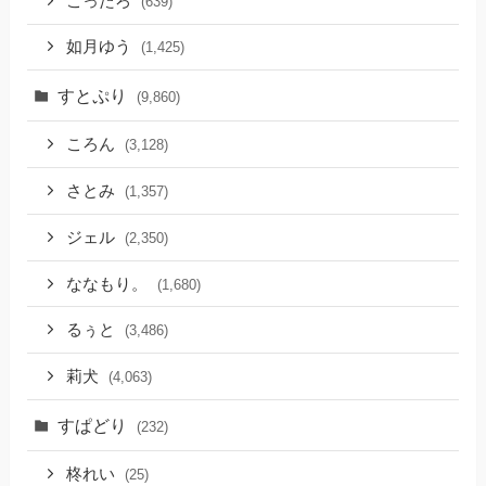
こったろ
(639)
如月ゆう
(1,425)
すとぷり
(9,860)
ころん
(3,128)
さとみ
(1,357)
ジェル
(2,350)
ななもり。
(1,680)
るぅと
(3,486)
莉犬
(4,063)
すぱどり
(232)
柊れい
(25)