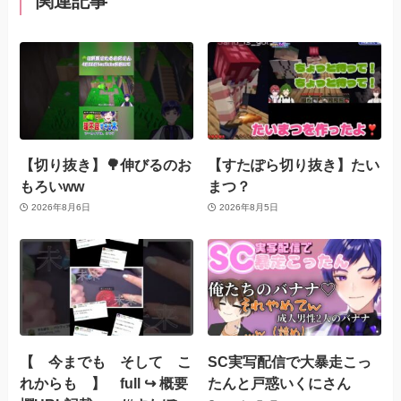
関連記事
【切り抜き】🌳伸びるのお
【すたぽら切り抜き】たい
もろいww
まつ？
2026年8月6日
2026年8月5日
【 今までも そして こ
SC実写配信で大暴走こっ
れからも 】 full ↪︎ 概要
たんと戸惑いくにさん