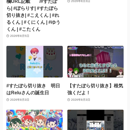
欄URL記載 /#すたぽ
2026年8月3日
ら| #ぽらりす| #すたぽら
切り抜き| #こえくん | #れ
るくん | #くにくん | #ゆう
くん | #こたくん
2026年8月5日
#すたぽら切り抜き 明日
【すたぽら切り抜き】根気
はReluさんの誕生日
強くだよ！
2026年8月3日
2026年8月3日