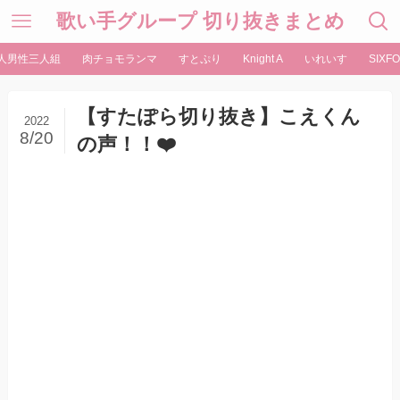
歌い手グループ 切り抜きまとめ
人男性三人組
肉チョモランマ
すとぷり
Knight A
いれいす
SIXFO
【すたぽら切り抜き】こえくん
2022
8/20
の声！！❤️