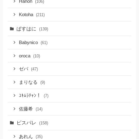
Hanon
(106)
Kotoha
(211)
ぱすはに
(139)
Babynico
(61)
oroca
(10)
ゼパ
(47)
まりなる
(9)
ﾕｷﾑﾗﾁｬﾝ！
(7)
佐藤希
(14)
ピスパレ
(158)
あれん
(35)