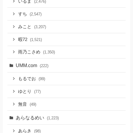
いるま
(2,476)
すち
(2,547)
みこと
(3,207)
暇72
(1,521)
雨乃こさめ
(1,350)
UMM.com
(222)
もるでお
(99)
ゆとり
(77)
無音
(49)
あらなるめい
(1,223)
あらき
(98)