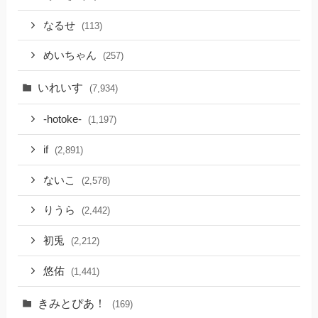
なるせ
(113)
めいちゃん
(257)
いれいす
(7,934)
-hotoke-
(1,197)
if
(2,891)
ないこ
(2,578)
りうら
(2,442)
初兎
(2,212)
悠佑
(1,441)
きみとぴあ！
(169)