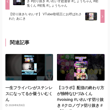
き #切り抜き #いれいす総選挙 #しょうちゃん #初
兎くん #初兎 #しょうちゃん
【切り抜き/いれいす】 VTuber歌唱王にお呼ばれさ
れた あにき
関連記事
一生フライパンがステンレ
【コラボ】配信の終わり方
スになってるか疑ういむく
が独特なひづみくん
ん
#voising #いれいす切り抜
き #クロノヴァ切り抜き #
2026年8月6日