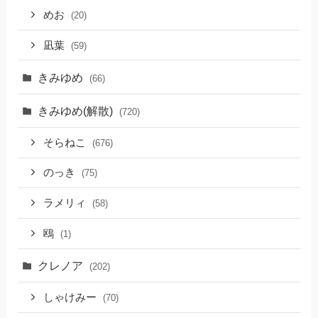
めお
(20)
凪葉
(59)
きみゆめ
(66)
きみゆめ(解散)
(720)
そらねこ
(676)
のっき
(75)
ラメリィ
(58)
鴎
(1)
クレノア
(202)
しゃけみー
(70)