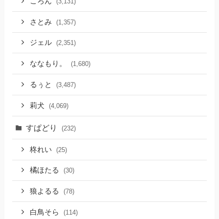
ころん
(3,131)
さとみ
(1,357)
ジェル
(2,351)
ななもり。
(1,680)
るぅと
(3,487)
莉犬
(4,069)
すぱどり
(232)
柊れい
(25)
橘ほたる
(30)
狼よるる
(78)
白鳥そら
(114)