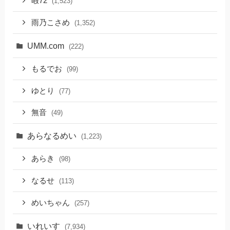
暇72
(1,523)
雨乃こさめ
(1,352)
UMM.com
(222)
もるでお
(99)
ゆとり
(77)
無音
(49)
あらなるめい
(1,223)
あらき
(98)
なるせ
(113)
めいちゃん
(257)
いれいす
(7,934)