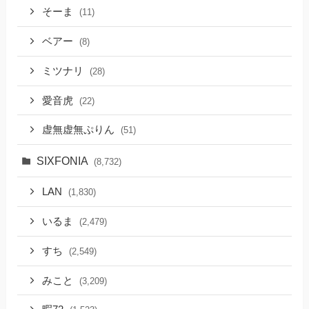
そーま
(11)
ベアー
(8)
ミツナリ
(28)
愛音虎
(22)
虚無虚無ぷりん
(51)
SIXFONIA
(8,732)
LAN
(1,830)
いるま
(2,479)
すち
(2,549)
みこと
(3,209)