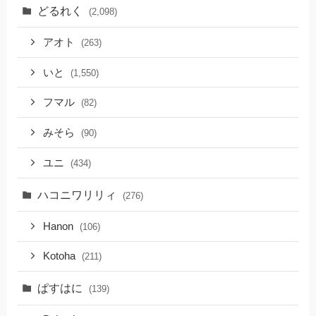
どるれく
(2,098)
アオト
(263)
いと
(1,550)
フマル
(82)
みそら
(90)
ユニ
(434)
ハコニワリリィ
(276)
Hanon
(106)
Kotoha
(211)
ぱすはに
(139)