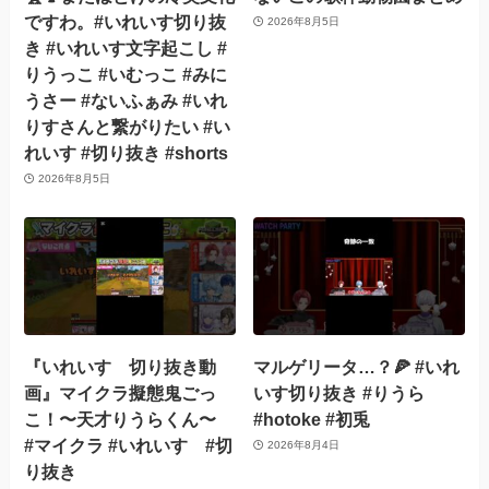
ですわ。#いれいす切り抜
2026年8月5日
き #いれいす文字起こし #
りうっこ #いむっこ #みに
うさー #ないふぁみ #いれ
りすさんと繋がりたい #い
れいす #切り抜き #shorts
2026年8月5日
『いれいす 切り抜き動
マルゲリータ…？🍕 #いれ
画』マイクラ擬態鬼ごっ
いす切り抜き #りうら
こ！〜天才りうらくん〜
#hotoke #初兎
#マイクラ #いれいす #切
2026年8月4日
り抜き