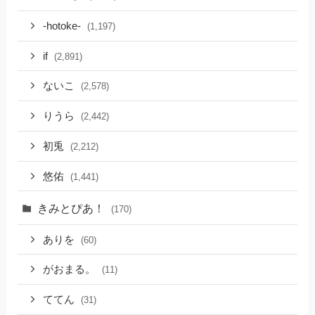
-hotoke-
(1,197)
if
(2,891)
ないこ
(2,578)
りうら
(2,442)
初兎
(2,212)
悠佑
(1,441)
きみとぴあ！
(170)
ありを
(60)
がおまる。
(11)
ててん
(31)