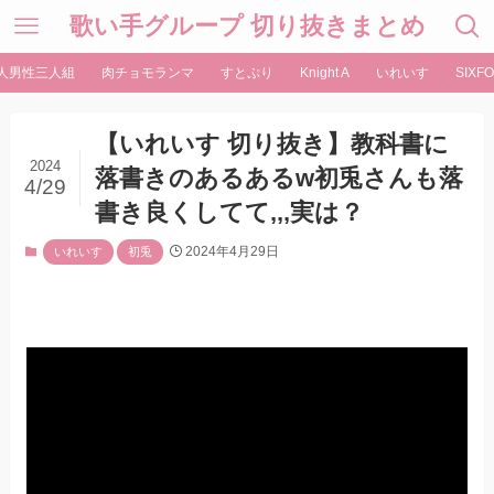
歌い手グループ 切り抜きまとめ
人男性三人組
肉チョモランマ
すとぷり
Knight A
いれいす
SIXFO
【いれいす 切り抜き】教科書に
2024
落書きのあるあるw初兎さんも落
4/29
書き良くしてて,,,実は？
2024年4月29日
いれいす
初兎