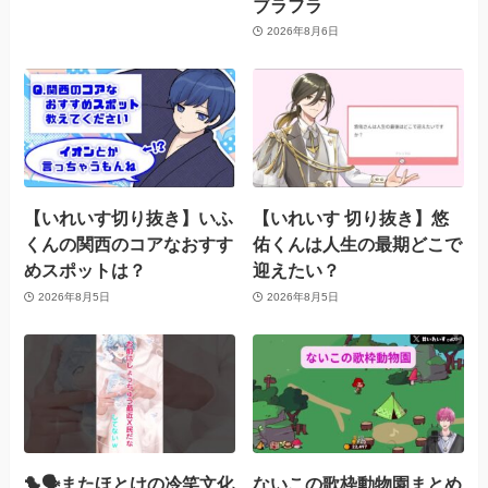
ブラフラ
2026年8月6日
【いれいす切り抜き】いふ
【いれいす 切り抜き】悠
くんの関西のコアなおすす
佑くんは人生の最期どこで
めスポットは？
迎えたい？
2026年8月5日
2026年8月5日
🐤🗣️またほとけの冷笑文化
ないこの歌枠動物園まとめ