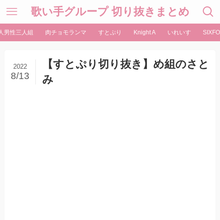
歌い手グループ 切り抜きまとめ
人男性三人組
肉チョモランマ
すとぷり
Knight A
いれいす
SIXFO
【すとぷり切り抜き】め組のさと
2022
8/13
み