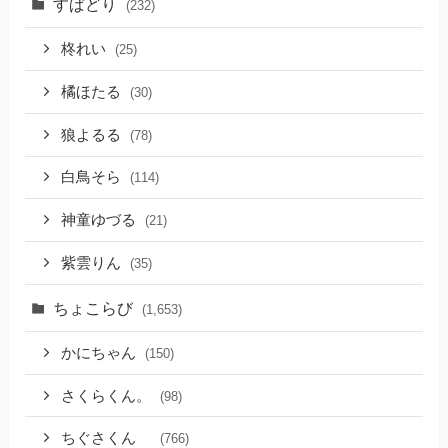
すぱどり
(232)
柊れい
(25)
橘ほたる
(30)
狼よるる
(78)
白鳥そら
(114)
神童ゆづる
(21)
紫雲りん
(35)
ちょこらび
(1,653)
かにちゃん
(150)
さくらくん。
(98)
ちぐさくん
(766)