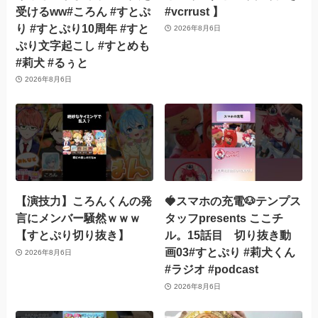
受けるww#ころん #すとぷ
#vcrrust 】
り #すとぷり10周年 #すと
2026年8月6日
ぷり文字起こし #すとめも
#莉犬 #るぅと
2026年8月6日
【演技力】ころんくんの発
🍓スマホの充電🐶テンプス
言にメンバー騒然ｗｗｗ
タッフpresents ここチ
【すとぷり切り抜き】
ル。15話目 切り抜き動
画03#すとぷり #莉犬くん
2026年8月6日
#ラジオ #podcast
2026年8月6日