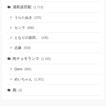
浦島坂田船
(1,713)
うらたぬき
(225)
センラ
(896)
となりの坂田。
(435)
志麻
(559)
肉チョモランマ
(1,165)
Gero
(992)
めいちゃん
(1,001)
鴉
(2)