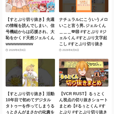
【すとぷり切り抜き】先週
ナチュラルにこういうメロ
の情報を読んでしまい、信
いこと言う男､ジェルくん
号機組からは応援され、大
＿＿＿🫶🏻 #すとぷり #ジ
恥をかくド天然ジェルくん
ェルくん #すとぷり文字起
wwwwwwwww
こし #すとぷり切り抜き
2026年8月6日
2026年8月6日
【すとぷり切り抜き】活動
【VCR RUST】るぅとく
10年目で初めてデジタル
ん視点の切り抜きショート
タトゥーを作ってしまうる
まとめ【#るぅとくん #す
ぅとさんがまさかの叱責を
とぷり #すとぷり切り抜き