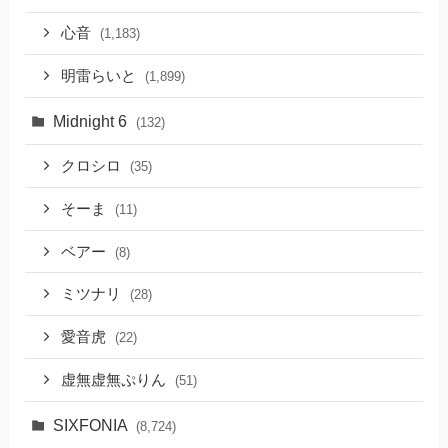
心音
(1,183)
明雷らいと
(1,899)
Midnight 6
(132)
クロシロ
(35)
そーま
(11)
ベアー
(8)
ミツナリ
(28)
愛音虎
(22)
虚無虚無ぷりん
(51)
SIXFONIA
(8,724)