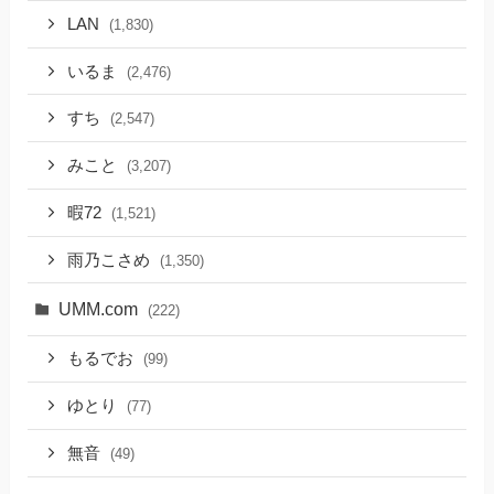
LAN
(1,830)
いるま
(2,476)
すち
(2,547)
みこと
(3,207)
暇72
(1,521)
雨乃こさめ
(1,350)
UMM.com
(222)
もるでお
(99)
ゆとり
(77)
無音
(49)