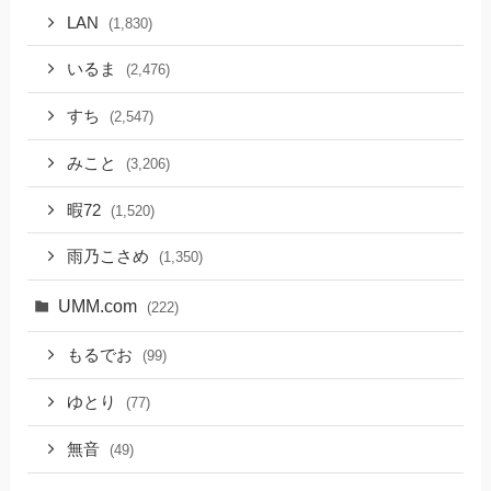
LAN
(1,830)
いるま
(2,476)
すち
(2,547)
みこと
(3,206)
暇72
(1,520)
雨乃こさめ
(1,350)
UMM.com
(222)
もるでお
(99)
ゆとり
(77)
無音
(49)