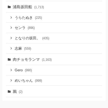
浦島坂田船
(1,713)
うらたぬき
(225)
センラ
(896)
となりの坂田。
(435)
志麻
(559)
肉チョモランマ
(1,163)
Gero
(990)
めいちゃん
(999)
鴉
(2)