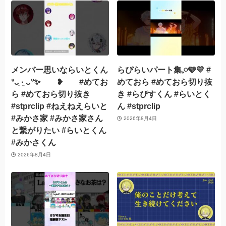
メンバー思いならいとくん
らぴらいパート集𓈒𓏸︎︎︎︎🩵💛 #
ᐡᴗ̥ ·̫ ᴗᐡ✨ ❥ #めてお
めておら #めておら切り抜
ら #めておら切り抜き
き #らぴすくん #らいとく
#stprclip #ねえねえらいと
ん #stprclip
#みかさ家 #みかさ家さん
2026年8月4日
と繋がりたい #らいとくん
#みかさくん
2026年8月4日