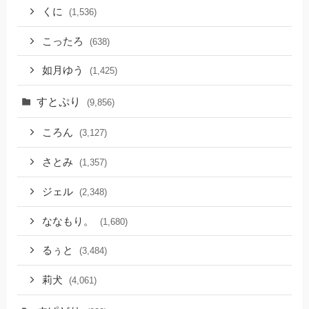
くに
(1,536)
こったろ
(638)
如月ゆう
(1,425)
すとぷり
(9,856)
ころん
(3,127)
さとみ
(1,357)
ジェル
(2,348)
ななもり。
(1,680)
るぅと
(3,484)
莉犬
(4,061)