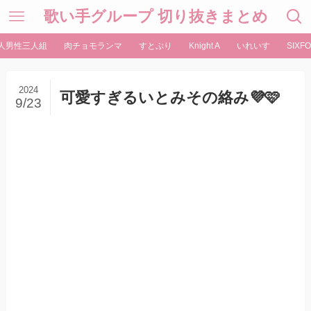
歌い手グループ 切り抜きまとめ
人男性三人組
肉チョモランマ
すとぷり
Knight A
いれいす
SIXFO
2024
可愛すぎるいとみその絡み💜‪🩷
9/23