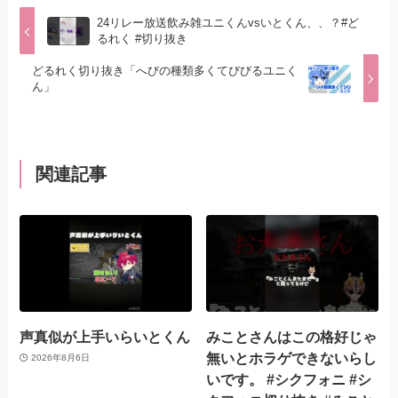
24リレー放送飲み雑ユニくんvsいとくん、、？#ど
るれく #切り抜き
どるれく切り抜き「へびの種類多くてびびるユニく
ん」
関連記事
声真似が上手いらいとくん
みことさんはこの格好じゃ
無いとホラゲできないらし
2026年8月6日
いです。 #シクフォニ #シ