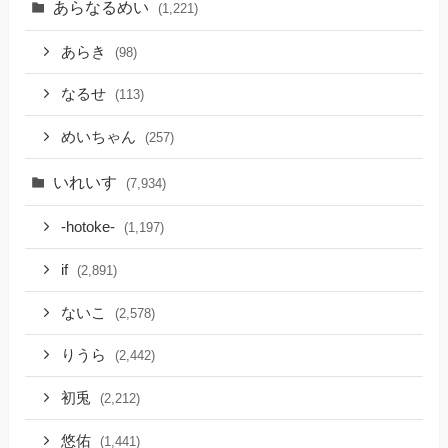
あらなるめい
(1,221)
あらき
(98)
なるせ
(113)
めいちゃん
(257)
いれいす
(7,934)
-hotoke-
(1,197)
if
(2,891)
ないこ
(2,578)
りうら
(2,442)
初兎
(2,212)
悠佑
(1,441)