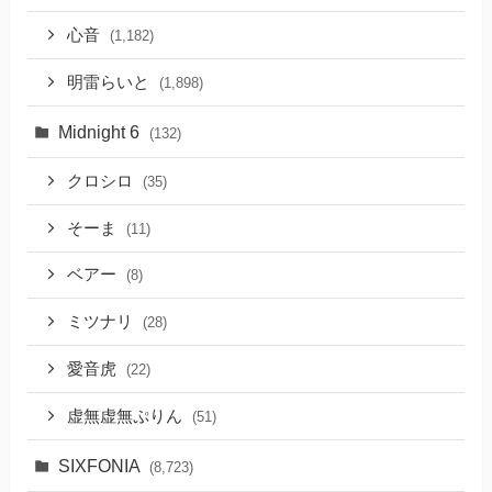
心音
(1,182)
明雷らいと
(1,898)
Midnight 6
(132)
クロシロ
(35)
そーま
(11)
ベアー
(8)
ミツナリ
(28)
愛音虎
(22)
虚無虚無ぷりん
(51)
SIXFONIA
(8,723)