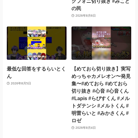
クフォニ切り抜き #みこと
の民
2026年8月6日
最低な回答をするらいとく
【めておら切り抜き】実写
ん
めっちゃカメレオン〜発見
集〜#めておら #めておら
2026年8月5日
切り抜き #心音 #心音くん
#Lapis #らぴすくん #メル
トダテンシ #メルトくん #
明雷らいと #みかさくん #
ロゼ
2026年8月4日