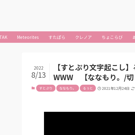
TAK
Meteorites
すたぽら
クレノア
ちょこらび
【すとぷり文字起こし】る
2022
8/13
WWW 【ななもり。/
すとぷり
ななもり。
るぅと
2021年12月24日