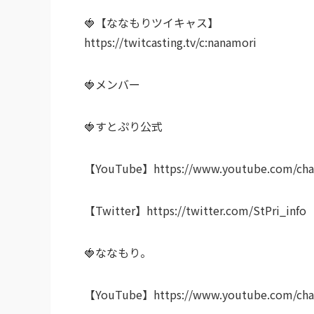
🍓【ななもりツイキャス】
https://twitcasting.tv/c:nanamori
🍓メンバー
🍓すとぷり公式
【YouTube】https://www.youtube.com/ch
【Twitter】https://twitter.com/StPri_info
🍓ななもり。
【YouTube】https://www.youtube.com/cha