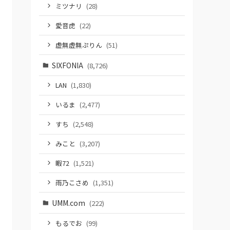
ミツナリ
(28)
愛音虎
(22)
虚無虚無ぷりん
(51)
SIXFONIA
(8,726)
LAN
(1,830)
いるま
(2,477)
すち
(2,548)
みこと
(3,207)
暇72
(1,521)
雨乃こさめ
(1,351)
UMM.com
(222)
もるでお
(99)