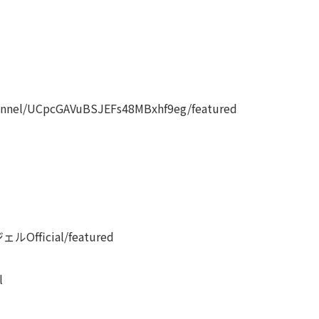
nnel/UCpcGAVuBSJEFs48MBxhf9eg/featured
ェルOfficial/featured
l