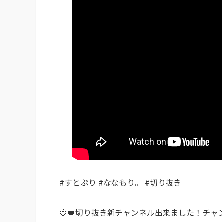
#すとぷり #ななもり。 #切り抜き
🍓👑切り抜き新チャンネル出来ました！チ