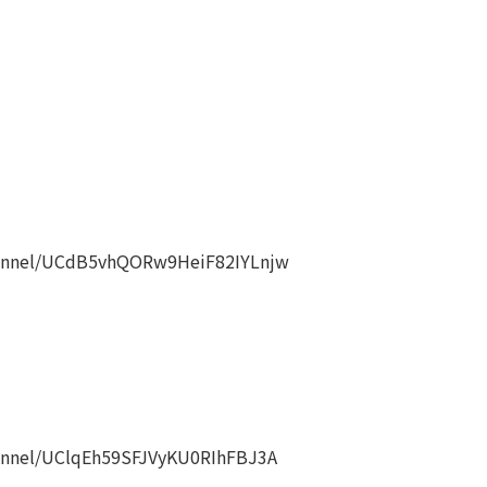
annel/UCdB5vhQORw9HeiF82IYLnjw
nnel/UClqEh59SFJVyKU0RIhFBJ3A