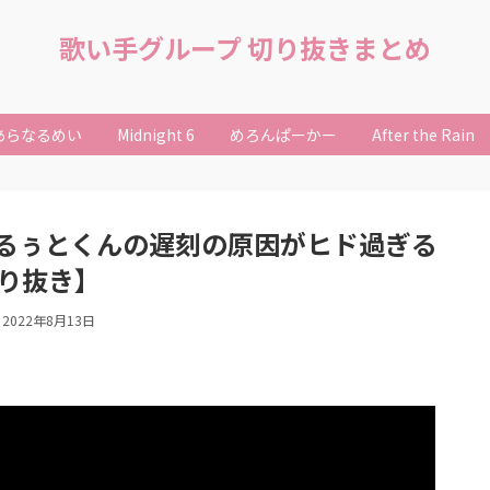
歌い手グループ 切り抜きまとめ
あらなるめい
Midnight 6
めろんぱーかー
After the Rain
ぅとくんの遅刻の原因がヒド過ぎる
切り抜き】
2022年8月13日