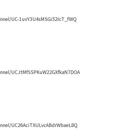
nnel/UC-1uvY3U4sMSGi52IcT_fWQ
annel/UCJtMfSSPKuW22GXfkaN7DOA
nnel/UC26AciTXULvcABdrWbaeL8Q