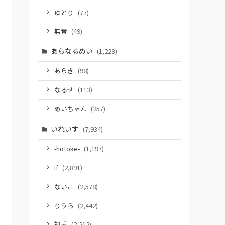
ゆとり
(77)
無音
(49)
あらなるめい
(1,223)
あらき
(98)
なるせ
(113)
めいちゃん
(257)
いれいす
(7,934)
-hotoke-
(1,197)
if
(2,891)
ないこ
(2,578)
りうら
(2,442)
初兎
(2,212)