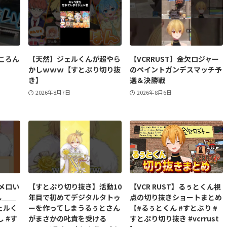
ころん
【天然】ジェルくんが超やら
【VCRRUST】金欠ロジャー
かしｗｗｗ【すとぷり切り抜
のペイントガンデスマッチ予
き】
選＆決勝戦
2026年8月7日
2026年8月6日
メロい
【すとぷり切り抜き】活動10
【VCR RUST】るぅとくん視
ん＿＿
年目で初めてデジタルタトゥ
点の切り抜きショートまとめ
ジェルく
ーを作ってしまうるぅとさん
【#るぅとくん #すとぷり #
 #す
がまさかの叱責を受ける
すとぷり切り抜き #vcrrust