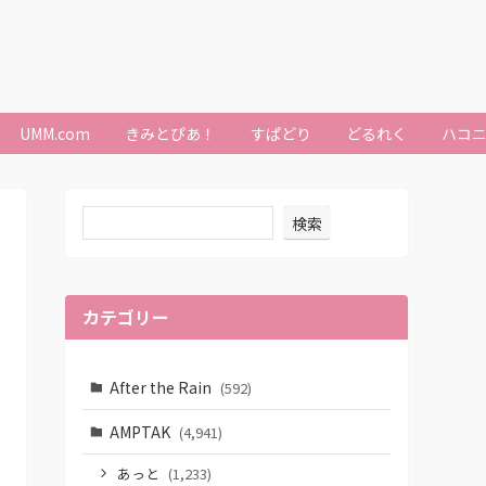
UMM.com
きみとぴあ！
すぱどり
どるれく
ハコ
検索
カテゴリー
After the Rain
(592)
AMPTAK
(4,941)
あっと
(1,233)