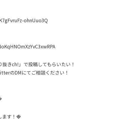
QK7gFvruFz-ohnUuo3Q
zDNoKqHNOmXzYvC3xwRPA
抜きch!」で投稿してもらいたい！
tterのDMにてご相談ください！

ます！🍓