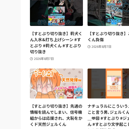
【すとぷり切り抜き】莉犬く
【すとぷり切り抜き】
ん入水&打ち上げシーン #す
くん負傷
とぷり #莉犬くん #すとぷり
2026年8月7日
切り抜き
2026年8月7日
【すとぷり切り抜き】先週の
ナチュラルにこういう
情報を読んでしまい、信号機
こと言う男､ジェルく
組からは応援され、大恥をか
＿🫶🏻 #すとぷり #
くド天然ジェルくん
ん #すとぷり文字起こし