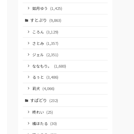
如月ゆう
(1,425)
すとぷり
(9,863)
ころん
(3,129)
さとみ
(1,357)
ジェル
(2,351)
ななもり。
(1,680)
るぅと
(3,486)
莉犬
(4,066)
すぱどり
(232)
柊れい
(25)
橘ほたる
(30)