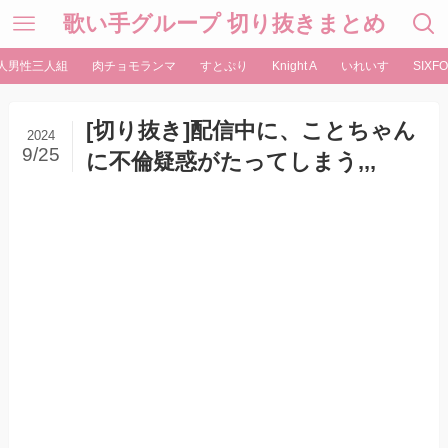
歌い手グループ 切り抜きまとめ
人男性三人組
肉チョモランマ
すとぷり
Knight A
いれいす
SIXFO
[切り抜き]配信中に、ことちゃん
2024
9/25
に不倫疑惑がたってしまう,,,