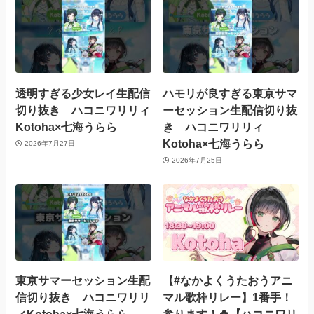
透明すぎる少女レイ生配信
ハモリが良すぎる東京サマ
切り抜き ハコニワリリィ
ーセッション生配信切り抜
Kotoha×七海うらら
き ハコニワリリィ
Kotoha×七海うらら
2026年7月27日
2026年7月25日
東京サマーセッション生配
【#なかよくうたおうアニ
信切り抜き ハコニワリリ
マル歌枠リレー】1番手！