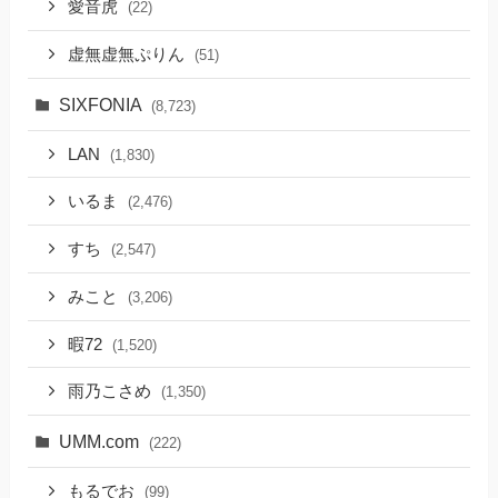
愛音虎
(22)
虚無虚無ぷりん
(51)
SIXFONIA
(8,723)
LAN
(1,830)
いるま
(2,476)
すち
(2,547)
みこと
(3,206)
暇72
(1,520)
雨乃こさめ
(1,350)
UMM.com
(222)
もるでお
(99)