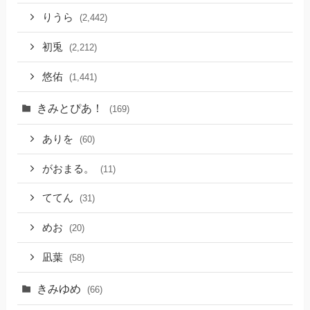
りうら
(2,442)
初兎
(2,212)
悠佑
(1,441)
きみとぴあ！
(169)
ありを
(60)
がおまる。
(11)
ててん
(31)
めお
(20)
凪葉
(58)
きみゆめ
(66)