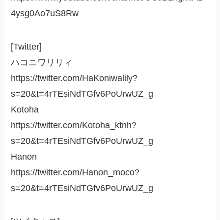
4ysg0Ao7uS8Rw
[Twitter]
ハコニワリリィ
https://twitter.com/HaKoniwalily?
s=20&t=4rTEsiNdTGfv6PoUrwUZ_g
Kotoha
https://twitter.com/Kotoha_ktnh?
s=20&t=4rTEsiNdTGfv6PoUrwUZ_g
Hanon
https://twitter.com/Hanon_moco?
s=20&t=4rTEsiNdTGfv6PoUrwUZ_g