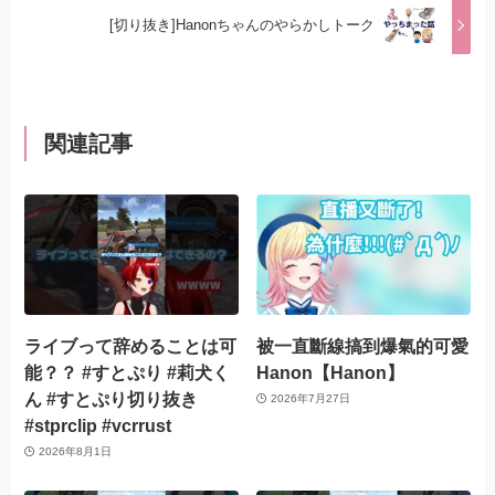
[切り抜き]Hanonちゃんのやらかしトーク
関連記事
ライブって辞めることは可
被一直斷線搞到爆氣的可愛
能？？ #すとぷり #莉犬く
Hanon【Hanon】
ん #すとぷり切り抜き
2026年7月27日
#stprclip #vcrrust
2026年8月1日