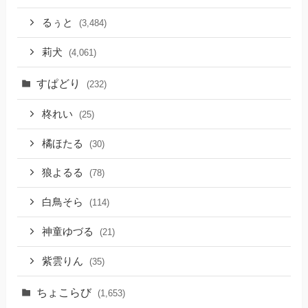
るぅと
(3,484)
莉犬
(4,061)
すぱどり
(232)
柊れい
(25)
橘ほたる
(30)
狼よるる
(78)
白鳥そら
(114)
神童ゆづる
(21)
紫雲りん
(35)
ちょこらび
(1,653)