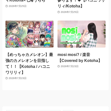
ィKotoha×七海うらら
参ります！🍀【ハコニワリ
リィ/Kotoha】
2026年7月25日
2026年7月25日
【めっちゃカメレオン】最
mosi mosi? / 楽音
強のカメレオンを目指し
【Covered by Kotoha】
て！！【Kotoha / ハコニ
2026年7月23日
ワリリィ】
2026年7月23日