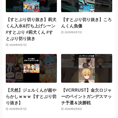
【すとぷり切り抜き】莉犬
【すとぷり切り抜き】ころ
くん入水&打ち上げシーン
んくん負傷
#すとぷり #莉犬くん #す
2026年8月7日
とぷり切り抜き
2026年8月7日
【天然】ジェルくんが超や
【VCRRUST】金欠ロジャ
らかしｗｗｗ【すとぷり切
ーのペイントガンデスマッ
り抜き】
チ予選＆決勝戦
2026年8月7日
2026年8月6日