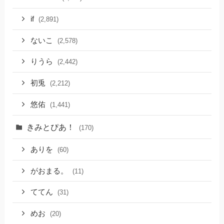
if
(2,891)
ないこ
(2,578)
りうら
(2,442)
初兎
(2,212)
悠佑
(1,441)
きみとぴあ！
(170)
ありを
(60)
がおまる。
(11)
ててん
(31)
めお
(20)