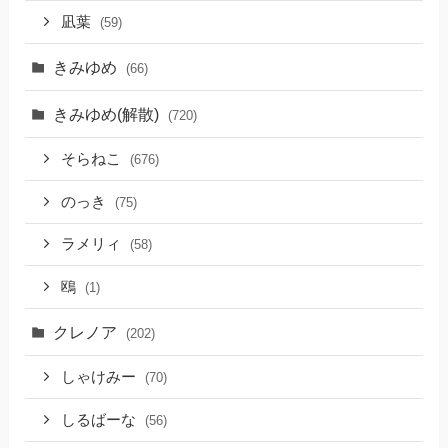
凪葉
(59)
きみゆめ
(66)
きみゆめ(解散)
(720)
そらねこ
(676)
のっき
(75)
ラメリィ
(58)
鴎
(1)
クレノア
(202)
しゃけみー
(70)
しるばーな
(56)