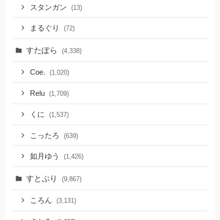
スタンガン
(13)
まるぐり
(72)
すたぽら
(4,338)
Coe.
(1,020)
Relu
(1,709)
くに
(1,537)
こったろ
(639)
如月ゆう
(1,426)
すとぷり
(9,867)
ころん
(3,131)