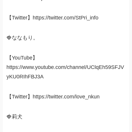
【Twitter】https://twitter.com/StPri_info
🍓ななもり。
【YouTube】
https://www.youtube.com/channel/UClqEh59SFJV
yKU0RIhFBJ3A
【Twitter】https://twitter.com/love_nkun
🍓莉犬