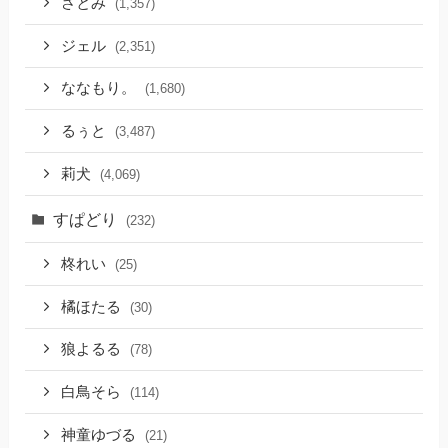
さとみ
(1,357)
ジェル
(2,351)
ななもり。
(1,680)
るぅと
(3,487)
莉犬
(4,069)
すぱどり
(232)
柊れい
(25)
橘ほたる
(30)
狼よるる
(78)
白鳥そら
(114)
神童ゆづる
(21)