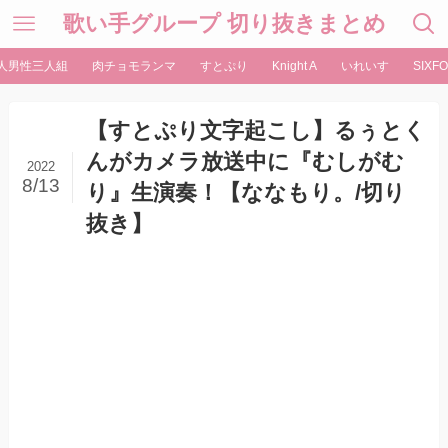
歌い手グループ 切り抜きまとめ
人男性三人組
肉チョモランマ
すとぷり
Knight A
いれいす
SIXFO
【すとぷり文字起こし】るぅとく
んがカメラ放送中に『むしがむ
2022
8/13
り』生演奏！【ななもり。/切り
抜き】