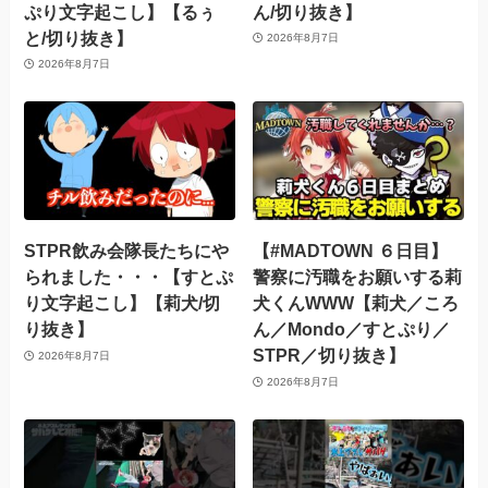
ぷり文字起こし】【るぅ
ん/切り抜き】
と/切り抜き】
2026年8月7日
2026年8月7日
STPR飲み会隊長たちにや
【#MADTOWN ６日目】
られました・・・【すとぷ
警察に汚職をお願いする莉
り文字起こし】【莉犬/切
犬くんWWW【莉犬／ころ
り抜き】
ん／Mondo／すとぷり／
STPR／切り抜き】
2026年8月7日
2026年8月7日