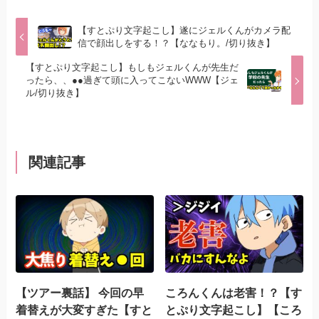
【すとぷり文字起こし】遂にジェルくんがカメラ配
信で顔出しをする！？【ななもり。/切り抜き】
【すとぷり文字起こし】もしもジェルくんが先生だ
ったら、、●●過ぎて頭に入ってこないWWW【ジェ
ル/切り抜き】
関連記事
【ツアー裏話】 今回の早
ころんくんは老害！？【す
着替えが大変すぎた【すと
とぷり文字起こし】【ころ