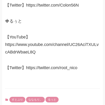
【Twitter】https://twitter.com/Colon56N
🍓るぅと
【YouTube】
https://www.youtube.com/channel/UC26AciTXULv
cABdrWbaeL8Q
【Twitter】https://twitter.com/root_nico
すとぷり
ななもり。
るぅと