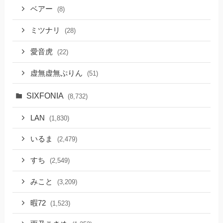
ベアー
(8)
ミツナリ
(28)
愛音虎
(22)
虚無虚無ぷりん
(51)
SIXFONIA
(8,732)
LAN
(1,830)
いるま
(2,479)
すち
(2,549)
みこと
(3,209)
暇72
(1,523)