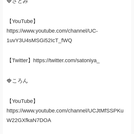
🍓さとみ
【YouTube】
https://www.youtube.com/channel/UC-
1uvY3U4sMSGi52IcT_fWQ
【Twitter】https://twitter.com/satoniya_
🍓ころん
【YouTube】
https://www.youtube.com/channel/UCJtMfSSPKu
W22GXfkaN7DOA