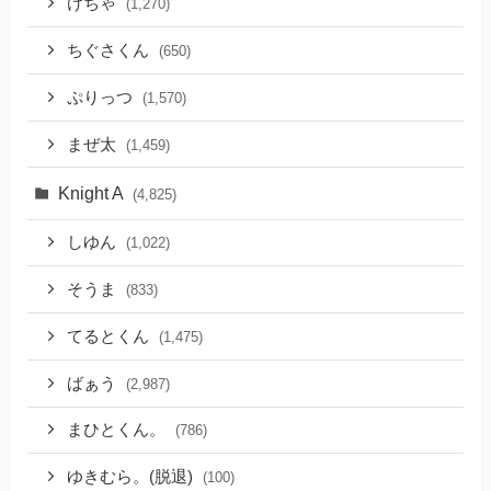
けちゃ
(1,270)
ちぐさくん
(650)
ぷりっつ
(1,570)
まぜ太
(1,459)
Knight A
(4,825)
しゆん
(1,022)
そうま
(833)
てるとくん
(1,475)
ばぁう
(2,987)
まひとくん。
(786)
ゆきむら。(脱退)
(100)