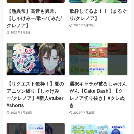
【熱異常】高音も異常。
歌枠してるよ！！【まるぐ
【しゃけみー/歌ってみた/
り/クレノア】
クレノア】
2026年7月28日
2026年8月2日
【リクエスト歌枠！】夏の
選択キャラが被るしゃけん
アニソン縛り【しゃけみ
がん【Cake Bash】【ク
ー/クレノア】#新人vtuber
レノア切り抜き】#クレぬ
#shorts
き
2026年7月25日
2026年7月25日