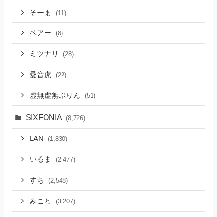
そーま
(11)
ベアー
(8)
ミツナリ
(28)
愛音虎
(22)
虚無虚無ぷりん
(51)
SIXFONIA
(8,726)
LAN
(1,830)
いるま
(2,477)
すち
(2,548)
みこと
(3,207)