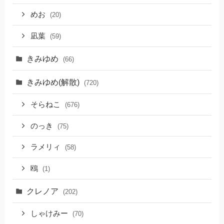
めお
(20)
凪葉
(59)
きみゆめ
(66)
きみゆめ(解散)
(720)
そらねこ
(676)
のっき
(75)
ラメリィ
(58)
鴎
(1)
クレノア
(202)
しゃけみー
(70)