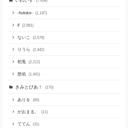
いれいす
(7,934)
-hotoke-
(1,197)
if
(2,891)
ないこ
(2,578)
りうら
(2,442)
初兎
(2,212)
悠佑
(1,441)
きみとぴあ！
(170)
ありを
(60)
がおまる。
(11)
ててん
(31)