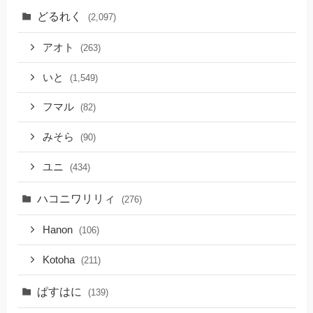
どるれく
(2,097)
アオト
(263)
いと
(1,549)
フマル
(82)
みそら
(90)
ユニ
(434)
ハコニワリリィ
(276)
Hanon
(106)
Kotoha
(211)
ぱすはに
(139)