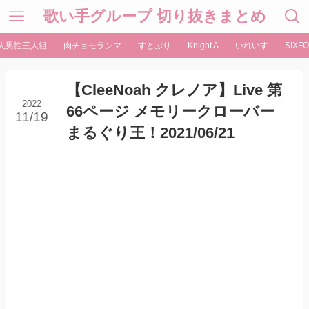
歌い手グループ 切り抜きまとめ
人男性三人組
肉チョモランマ
すとぷり
Knight A
いれいす
SIXFO
【CleeNoah クレノア】Live 第
2022
66ページ メモリークローバー
11/19
まるぐり王！2021/06/21