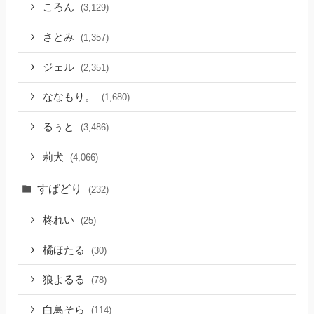
ころん
(3,129)
さとみ
(1,357)
ジェル
(2,351)
ななもり。
(1,680)
るぅと
(3,486)
莉犬
(4,066)
すぱどり
(232)
柊れい
(25)
橘ほたる
(30)
狼よるる
(78)
白鳥そら
(114)