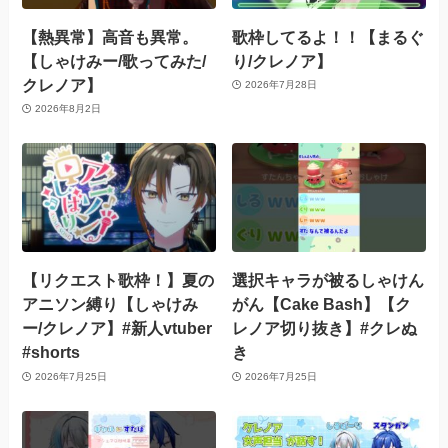
【熱異常】高音も異常。
歌枠してるよ！！【まるぐ
【しゃけみー/歌ってみた/
り/クレノア】
クレノア】
2026年7月28日
2026年8月2日
【リクエスト歌枠！】夏の
選択キャラが被るしゃけん
アニソン縛り【しゃけみ
がん【Cake Bash】【ク
ー/クレノア】#新人vtuber
レノア切り抜き】#クレぬ
#shorts
き
2026年7月25日
2026年7月25日