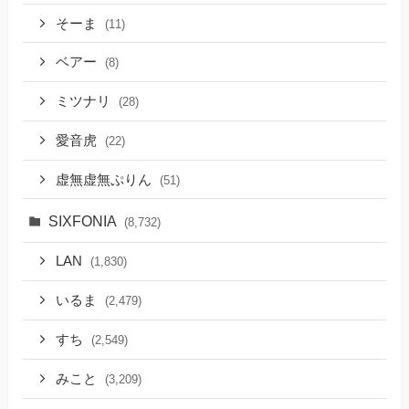
そーま
(11)
ベアー
(8)
ミツナリ
(28)
愛音虎
(22)
虚無虚無ぷりん
(51)
SIXFONIA
(8,732)
LAN
(1,830)
いるま
(2,479)
すち
(2,549)
みこと
(3,209)