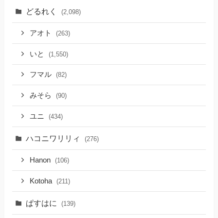
どるれく
(2,098)
アオト
(263)
いと
(1,550)
フマル
(82)
みそら
(90)
ユニ
(434)
ハコニワリリィ
(276)
Hanon
(106)
Kotoha
(211)
ぱすはに
(139)