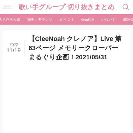
歌い手グループ 切り抜きまとめ
人男性三人組
肉チョモランマ
すとぷり
Knight A
いれいす
SIXFO
【CleeNoah クレノア】Live 第
2022
63ページ メモリークローバー
11/19
まるぐり企画！2021/05/31