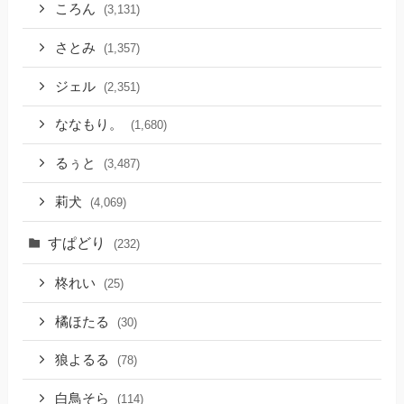
ころん
(3,131)
さとみ
(1,357)
ジェル
(2,351)
ななもり。
(1,680)
るぅと
(3,487)
莉犬
(4,069)
すぱどり
(232)
柊れい
(25)
橘ほたる
(30)
狼よるる
(78)
白鳥そら
(114)