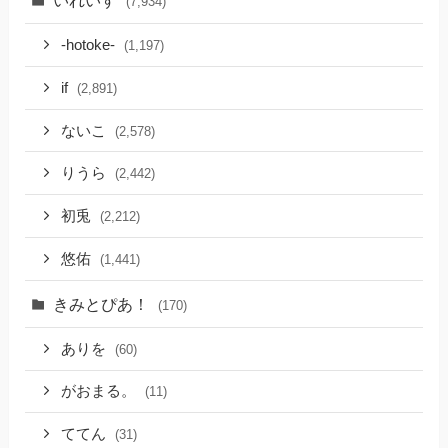
いれいす
(7,934)
-hotoke-
(1,197)
if
(2,891)
ないこ
(2,578)
りうら
(2,442)
初兎
(2,212)
悠佑
(1,441)
きみとぴあ！
(170)
ありを
(60)
がおまる。
(11)
ててん
(31)