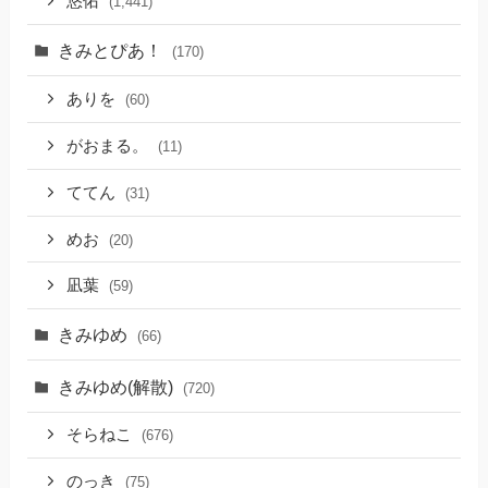
悠佑
(1,441)
きみとぴあ！
(170)
ありを
(60)
がおまる。
(11)
ててん
(31)
めお
(20)
凪葉
(59)
きみゆめ
(66)
きみゆめ(解散)
(720)
そらねこ
(676)
のっき
(75)