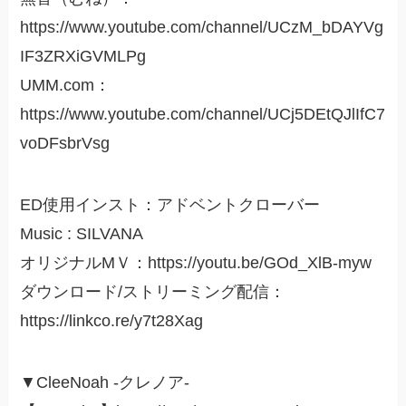
https://www.youtube.com/channel/UCzM_bDAYVg
IF3ZRXiGVMLPg
UMM.com：
https://www.youtube.com/channel/UCj5DEtQJlIfC7
voDFsbrVsg
ED使用インスト：アドベントクローバー
Music : SILVANA
オリジナルMＶ：https://youtu.be/GOd_XlB-myw
ダウンロード/ストリーミング配信：
https://linkco.re/y7t28Xag
▼CleeNoah -クレノア-