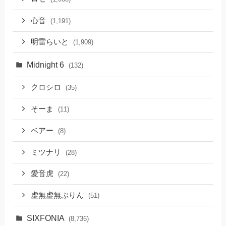
心音
(1,191)
明雷らいと
(1,909)
Midnight 6
(132)
クロシロ
(35)
そーま
(11)
ベアー
(8)
ミツナリ
(28)
愛音虎
(22)
虚無虚無ぷりん
(51)
SIXFONIA
(8,736)