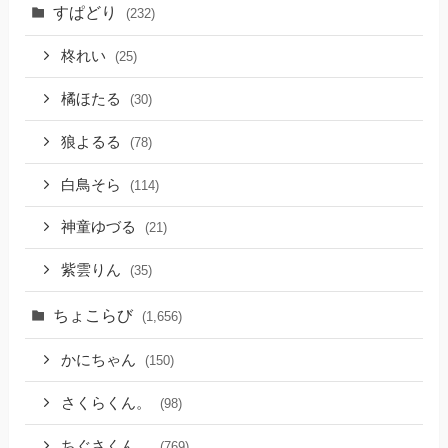
すぱどり
(232)
柊れい
(25)
橘ほたる
(30)
狼よるる
(78)
白鳥そら
(114)
神童ゆづる
(21)
紫雲りん
(35)
ちょこらび
(1,656)
かにちゃん
(150)
さくらくん。
(98)
ちぐさくん
(769)