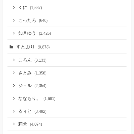
くに
(1,537)
こったろ
(640)
如月ゆう
(1,426)
すとぷり
(9,878)
ころん
(3,133)
さとみ
(1,358)
ジェル
(2,354)
ななもり。
(1,681)
るぅと
(3,492)
莉犬
(4,074)