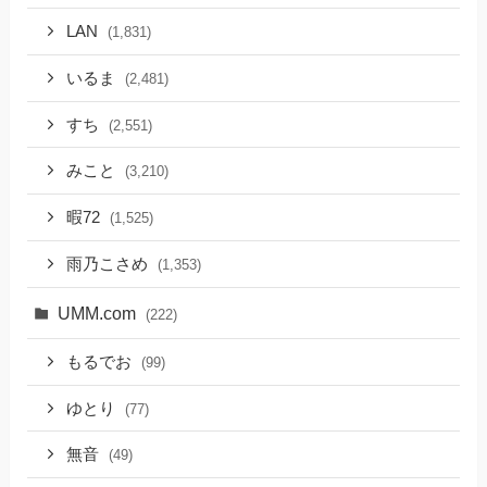
LAN
(1,831)
いるま
(2,481)
すち
(2,551)
みこと
(3,210)
暇72
(1,525)
雨乃こさめ
(1,353)
UMM.com
(222)
もるでお
(99)
ゆとり
(77)
無音
(49)