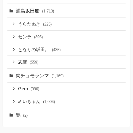
浦島坂田船
(1,713)
うらたぬき
(225)
センラ
(896)
となりの坂田。
(435)
志麻
(559)
肉チョモランマ
(1,169)
Gero
(996)
めいちゃん
(1,004)
鴉
(2)