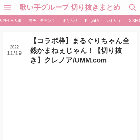
歌い手グループ 切り抜きまとめ
人男性三人組
肉チョモランマ
すとぷり
Knight A
いれいす
SIXFO
【コラボ枠】まるぐりちゃん全
2022
然かまねぇじゃん！【切り抜
11/19
き】クレノア/UMM.com