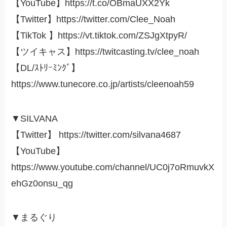
【YouTube】https://t.co/OBmaUXX2Yk
【Twitter】https://twitter.com/Clee_Noah
【TikTok 】https://vt.tiktok.com/ZSJgXtpyR/
【ツイキャス】https://twitcasting.tv/clee_noah
【DL/ｽﾄﾘｰﾐﾝｸﾞ】
https://www.tunecore.co.jp/artists/cleenoah59
▼SILVANA
【Twitter】 https://twitter.com/silvana4687
【YouTube】
https://www.youtube.com/channel/UC0j7oRmuvkX
ehGz0onsu_qg
▼まるぐり