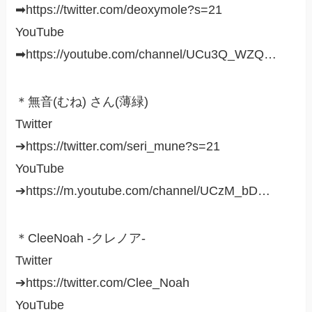
➡︎https://twitter.com/deoxymole?s=21
YouTube︎
➡︎https://youtube.com/channel/UCu3Q_WZQ…
＊無音(むね) さん(薄緑)
Twitter
➔https://twitter.com/seri_mune?s=21
YouTube
➔https://m.youtube.com/channel/UCzM_bD…
＊CleeNoah -クレノア-
Twitter
➔https://twitter.com/Clee_Noah
YouTube