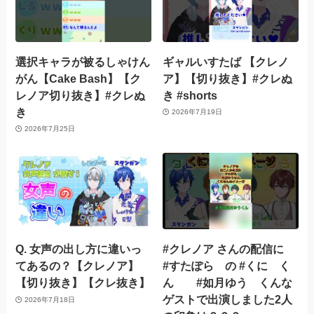
選択キャラが被るしゃけん
ギャルいすたば 【クレノ
がん【Cake Bash】【ク
ア】【切り抜き】#クレぬ
レノア切り抜き】#クレぬ
き #shorts
き
2026年7月19日
2026年7月25日
Q. 女声の出し方に違いっ
#クレノア さんの配信に
てあるの？【クレノア】
#すたぽら の #くに く
【切り抜き】【クレ抜き】
ん #如月ゆう くんな
ゲストで出演しました2人
2026年7月18日