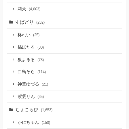
莉犬
(4,063)
すぱどり
(232)
柊れい
(25)
橘ほたる
(30)
狼よるる
(78)
白鳥そら
(114)
神童ゆづる
(21)
紫雲りん
(35)
ちょこらび
(1,653)
かにちゃん
(150)