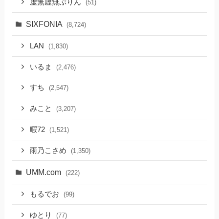
虚無虚無ぷりん
(51)
SIXFONIA
(8,724)
LAN
(1,830)
いるま
(2,476)
すち
(2,547)
みこと
(3,207)
暇72
(1,521)
雨乃こさめ
(1,350)
UMM.com
(222)
もるでお
(99)
ゆとり
(77)