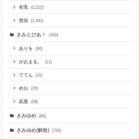
初兎
(2,212)
悠佑
(1,441)
きみとぴあ！
(169)
ありを
(60)
がおまる。
(11)
ててん
(31)
めお
(20)
凪葉
(58)
きみゆめ
(66)
きみゆめ(解散)
(720)