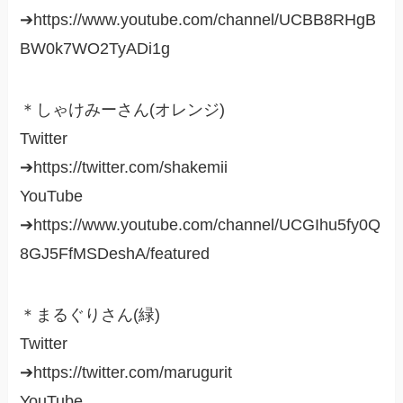
➔https://www.youtube.com/channel/UCBB8RHgB
BW0k7WO2TyADi1g
＊しゃけみーさん(オレンジ)
Twitter
➔https://twitter.com/shakemii
YouTube
➔https://www.youtube.com/channel/UCGIhu5fy0Q
8GJ5FfMSDeshA/featured
＊まるぐりさん(緑)
Twitter
➔https://twitter.com/marugurit
YouTube