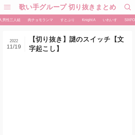
歌い手グループ 切り抜きまとめ
人男性三人組
肉チョモランマ
すとぷり
Knight A
いれいす
SIXFO
【切り抜き】謎のスイッチ【文
2022
11/19
字起こし】