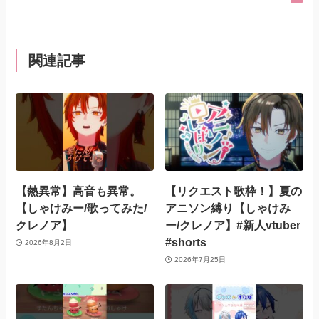
関連記事
【熱異常】高音も異常。
【リクエスト歌枠！】夏の
【しゃけみー/歌ってみた/
アニソン縛り【しゃけみ
クレノア】
ー/クレノア】#新人vtuber
#shorts
2026年8月2日
2026年7月25日