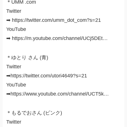
＊UMM .com
Twitter
➡︎ https://twitter.com/umm_dot_com?s=21
YouTube
➡︎ https://m.youtube.com/channel/UCj5DEt…
＊ゆとり さん (青)
Twitter
➡︎https://twitter.com/utori4649?s=21
YouTube
➡︎https://www.youtube.com/channel/UCT5k…
＊もるでおさん (ピンク)
Twitter